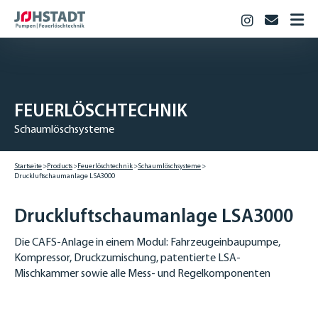
Instagram
info@jo
STARTSEITE
PRODUKTE
Feuerlöschtechnik
FEUERLÖSCHTECHNIK
Industriepumpen
Schaumlöschsysteme
Biogas & Landwirtschaft
JOHSTADT
Startseite
Products
Feuerlöschtechnik
Schaumlöschsysteme
Druck­luft­schaum­anlage LSA3000
KARRIERE
Berufsausbildung
Druck­luft­schaum­anlage LSA3000
Studium
Offene Stellen
Die CAFS-Anlage in einem Modul: Fahrzeugeinbaupumpe,
Kompressor, Druckzumischung, patentierte LSA-
KONTAKT
Mischkammer sowie alle Mess- und Regelkomponenten
DOWNLOADS
DEUTSCH