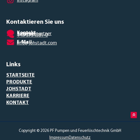
Instagram
Kontaktieren Sie uns
Kontakt
Ansprechpartner
Telefon
+49 3734381-0
E-Mail
info@johstadt.com
Links
STARTSEITE
PRODUKTE
JOHSTADT
KARRIERE
KONTAKT
Copyright © 2026 PF Pumpen und Feuerlöschtechnik GmbH
Impressum
Datenschutz