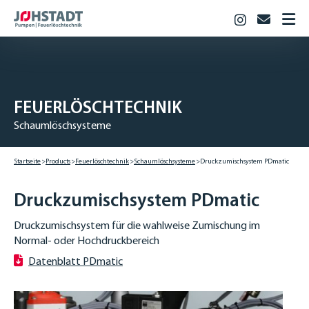
Instagram
info@jo
STARTSEITE
PRODUKTE
Feuerlöschtechnik
FEUERLÖSCHTECHNIK
Industriepumpen
Schaumlöschsysteme
Biogas & Landwirtschaft
JOHSTADT
Startseite
Products
Feuerlöschtechnik
Schaumlöschsysteme
Druck­zumisch­system PDmatic
KARRIERE
Berufsausbildung
Druck­zumisch­system PDmatic
Studium
Druckzumischsystem für die wahlweise Zumischung im
Offene Stellen
Normal- oder Hochdruckbereich
KONTAKT
Datenblatt PDmatic
DOWNLOADS
DEUTSCH