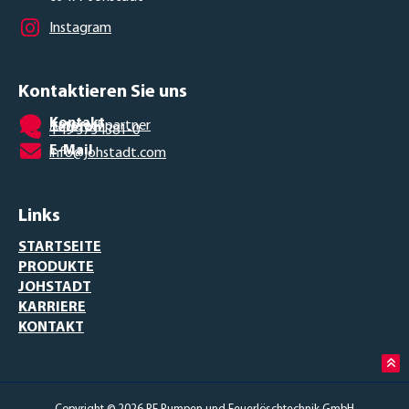
Instagram
Kontaktieren Sie uns
Kontakt
Ansprechpartner
Telefon
+49 3734381-0
E-Mail
info@johstadt.com
Links
STARTSEITE
PRODUKTE
JOHSTADT
KARRIERE
KONTAKT