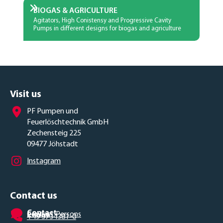
BIOGAS & AGRICULTURE
Agitators, High Conistensy and Progressive Cavity
Pumps in different designs for biogas and agriculture
Visit us
PF Pumpen und
Feuerlöschtechnik GmbH
Zechensteig 225
09477 Jöhstadt
Instagram
Contact us
Contact
Contact Persons
Phone
+49 3734381-0