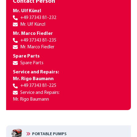
Contact Person
Integriertes Display zur Anzeige der Betriebszustände des
Motors
Mr. Ulf Künzl
Kraftstoff-, Wasser-, Schaumtankanzeige
+49 37343 81-232
Anzeige der Pumpendrehzahl und des Pumpendrucks
ulf.kuenzl@johstadt.com
Mr. Ulf Künzl
Optionen:
Mr. Marco Fiedler
Anpassung des Bedienfeldes an Kundenwünsche (z.B. Icons,
+49 37343 81-235
Sprache)
marco.fiedler@johstadt.com
Mr. Marco Fiedler
Elektronisches Bedienfeld zur integrierten Pumpen- und
Motorsteuerung
Spare Parts
spares@johstadt.com
Spare Parts
Service and Repairs:
Mr. Rigo Baumann
+49 37343 81-225
service@johstadt.com
Service and Repairs:
Mr. Rigo Baumann
PORTABLE PUMPS