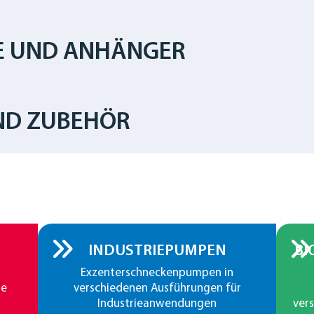
E UND ANHÄNGER
ND ZUBEHÖR
INDUSTRIEPUMPEN
BI
Exzenterschneckenpumpen in
le
verschiedenen Ausführungen für
Industrieanwendungen
ver