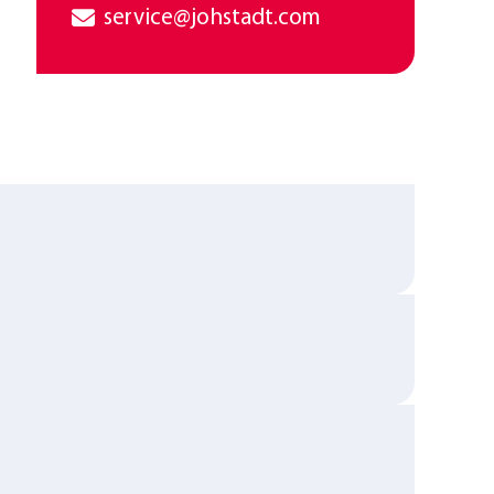
Service
service@johstadt.com
und
Reparaturen:
Herr
Rigo
Baumann