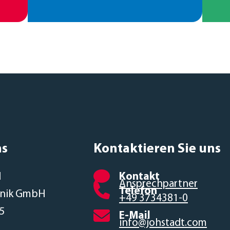
ns
Kontaktieren Sie uns
d
Kontakt
Ansprechpartner
Telefon
hnik GmbH
+49 3734381-0
5
E-Mail
info@johstadt.com