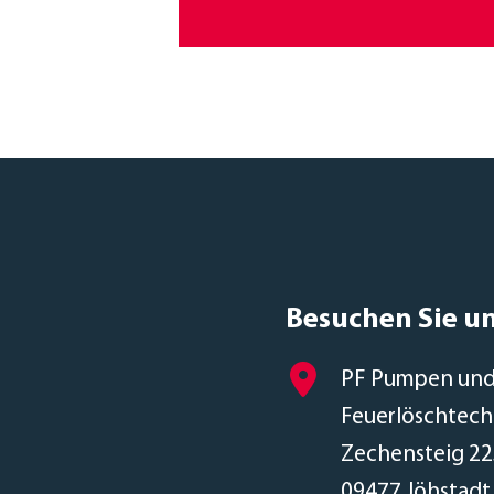
Besuchen Sie u
PF Pumpen un
Feuerlöschtec
Zechensteig 22
09477 Jöhstadt