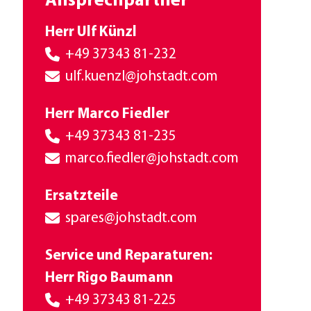
Ansprechpartner
Herr Ulf Künzl
+49 37343 81-232
Herr
ulf.kuenzl@johstadt.com
Ulf
Herr Marco Fiedler
Künzl
+49 37343 81-235
Herr
marco.fiedler@johstadt.com
Marco
Ersatzteile
Fiedler
Ersatzteile
spares@johstadt.com
Service und Reparaturen:
Herr Rigo Baumann
+49 37343 81-225