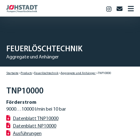
Instagram
info@jo
STARTSEITE
PRODUKTE
Feuerlöschtechnik
FEUERLÖSCHTECHNIK
Industriepumpen
Aggregate und Anhänger
Biogas & Landwirtschaft
JOHSTADT
Startseite
Products
Feuerlöschtechnik
Aggregate und Anhänger
TNP10000
KARRIERE
Berufsausbildung
TNP10000
Studium
Förderstrom
Offene Stellen
9000…10000 l/min bei 10 bar
KONTAKT
Datenblatt TNP10000
Datenblatt NP10000
DOWNLOADS
Ausführungen
DEUTSCH