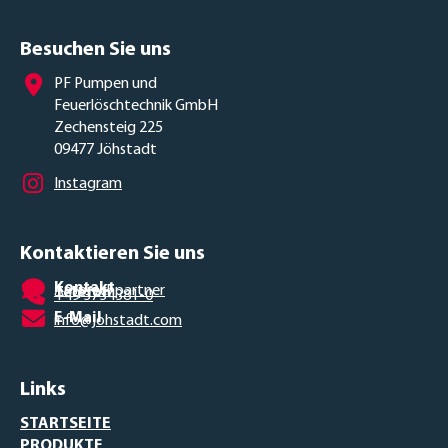
Besuchen Sie uns
PF Pumpen und
Feuerlöschtechnik GmbH
Zechensteig 225
09477 Jöhstadt
Instagram
Kontaktieren Sie uns
Kontakt
Ansprechpartner
Telefon
+49 3734381-0
E-Mail
info@johstadt.com
Links
STARTSEITE
PRODUKTE